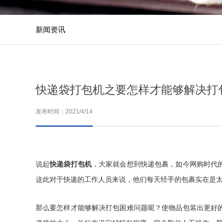
新闻资讯
快递袋打包机之要怎样才能够解决打
发布时间：2021/4/14
说起
快递袋打包机
，大家就会想到快递包裹，如今网购时代
这此对于快递的工作人员来说，他们每天经手的包裹实在是
那么要怎样才能够解决打包困难问题呢？使物品包装出更好