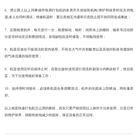
6、禁止两人以上同事操作电商打包机的各类开关按钮和机构;维护和保养时应关闭电
源;多人在同时调试：维修机器时，要注意相互沟通和示意防止因不协同而造成事故；
7、定期检查机件，每月进行一次，检查蜗轮，蜗杆，润滑块上的螺栓，轴承等活动部
分是否转动灵活和磨损情况，发现缺陷应及时修复，不得勉强使用；
8、机器应放在干燥清洁的室内使用，不得在大气中含有酸类以及其他对机体有腐蚀性
的气体流通的场所使用；
9、机器使用完毕后或停止时，应取出旋转滚筒进行清洗和刷清斗内剩余粉子，然后装
妥，为下次使用做好准备工作；
10、如停用时间较长，必须将机器全身揩擦清洁，机件的光面涂上防锈油，用布蓬罩
好。
以上就是快递打包机怎么用的教程，其实只要严格按照以上操作方法来使用，注意日常
的维护保养，就能有效地减少的损坏，保证设备的正常运转。