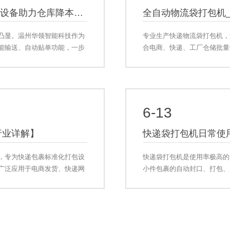
电商仓储自动化升级趋势｜一体化打包贴单设备助力仓库降本增效
全自动物流袋打包机
凸显。温州华领智能科技作为
专业生产快递物流袋打包机，
能输送、自动贴单功能，一步
合电商、快递、工厂仓储批量
高效提升发货产能、降低仓储
6-13
行业详解】
快递袋打包机日常使
，专为快递包裹标准化打包设
快递袋打包机是使用率极高的
广泛应用于电商发货、快递网
小件包裹的自动封口、打包、
包效果统一、省时省力，广泛