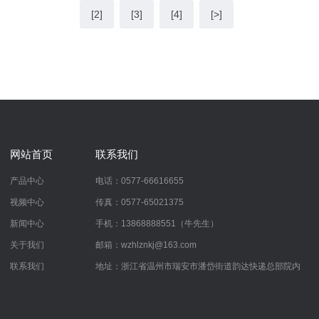
[2]
[3]
[4]
[>]
网站首页
联系我们
产品中心
电话：0577-66616655
视频中心
传真：0577-65021375
新闻中心
手机：13868888551（牛先生）
关于我们
邮箱：wzhlznkj@163.com
联系我们
地址：浙江省温州市瑞安市潘岱街道韵达快递总部院内